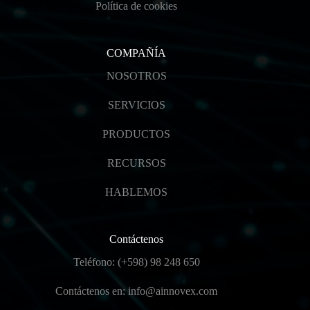
n
Política de cookies
i
c
o
COMPAÑÍA
*
NOSOTROS
SERVICIOS
PRODUCTOS
RECURSOS
HABLEMOS
Contáctenos
Teléfono: (+598) 98 248 650
Contáctenos en: info@ainnovex.com