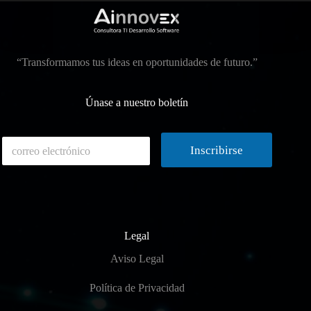
“Transformamos tus ideas en oportunidades de futuro.”
Únase a nuestro boletín
C
Inscribirse
o
r
r
e
o
E
l
Legal
e
Aviso Legal
c
t
r
Política de Privacidad
ó